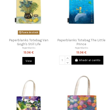
Fuera de stock
Paperblanks Totebag Van
Paperblanks Totebag The Little
Gogh's Still Life
Prince
Paperblanks
Paperblanks
19,96 €
19,96 €
Añadir al carrito
View