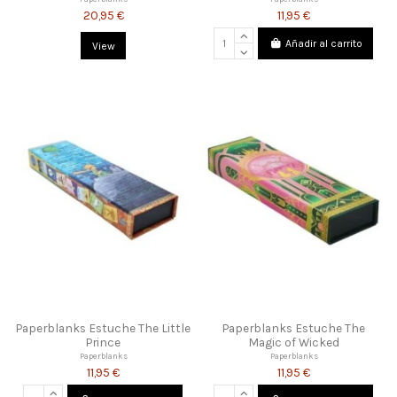
20,95 €
11,95 €
Añadir al carrito
View
Paperblanks Estuche The Little
Paperblanks Estuche The
Prince
Magic of Wicked
Paperblanks
Paperblanks
11,95 €
11,95 €