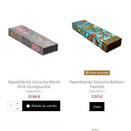
Fuera de stock
Paperblanks Estuche Morris
Paperblanks Estuche Balloon
Pink Honeysuckle
Festival
Paperblanks
Paperblanks
10,96 €
11,95 €
Añadir al carrito
View