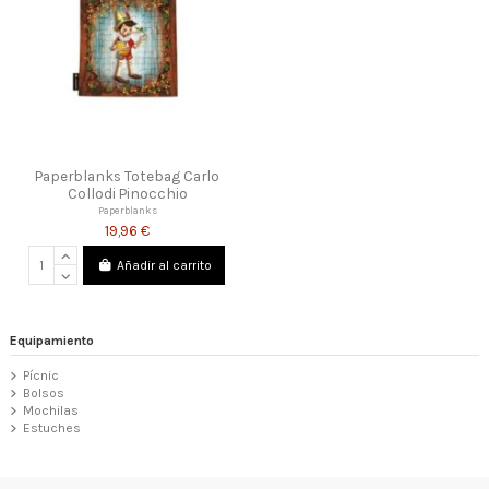
Paperblanks Totebag Carlo
Collodi Pinocchio
Paperblanks
19,96 €
Añadir al carrito
Equipamiento
Pícnic
Bolsos
Mochilas
Estuches