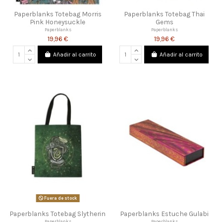
Paperblanks Totebag Morris
Paperblanks Totebag Thai
Pink Honeysuckle
Gems
Paperblanks
Paperblanks
19,96 €
19,96 €
Añadir al carrito
Añadir al carrito
Fuera de stock
Paperblanks Totebag Slytherin
Paperblanks Estuche Gulabi
Paperblanks
Paperblanks