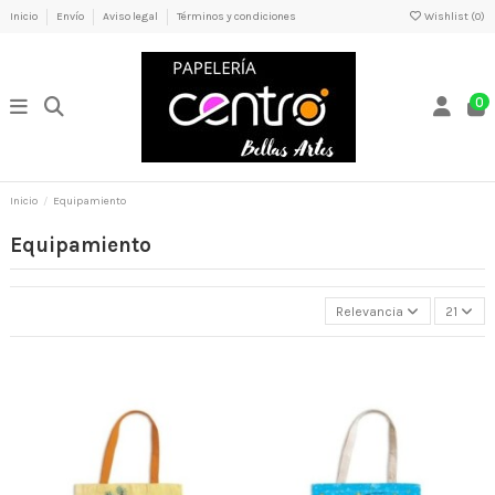
Inicio
Envío
Aviso legal
Términos y condiciones
Wishlist (
0
)
0
Inicio
Equipamiento
Equipamiento
Relevancia
21