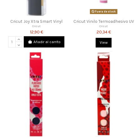
Fuera de stock
Cricut Joy Xtra Smart Vinyl
Cricut Vinilo Termoadhesivo UV
Cricut
Cricut
12,90 €
20,34 €
Añadir al carrito
View