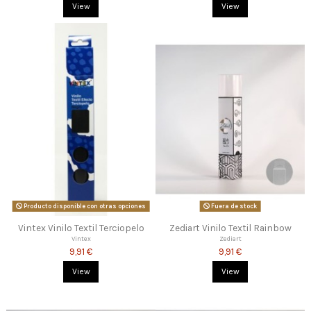
View
View
Producto disponible con otras opciones
Fuera de stock
Vintex Vinilo Textil Terciopelo
Zediart Vinilo Textil Rainbow
Vintex
Zediart
9,91 €
9,91 €
View
View