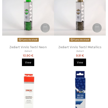
Fuera de stock
Fuera de stock
Zediart Vinilo Textil Neon
Zediart Vinilo Textil Metallics
Zediart
Zediart
10,90 €
9,91 €
View
View