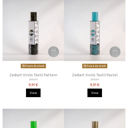
Fuera de stock
Fuera de stock
Zediart Vinilo Textil Pattern
Zediart Vinilo Textil Pastel
Zediart
Zediart
9,91 €
9,91 €
View
View