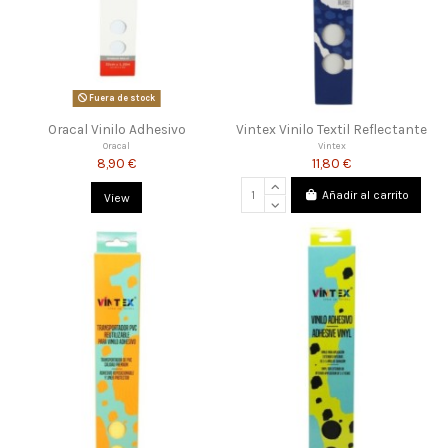
Fuera de stock
Oracal Vinilo Adhesivo
Vintex Vinilo Textil Reflectante
Oracal
Vintex
8,90 €
11,80 €
Añadir al carrito
View