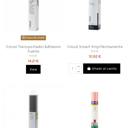
Fuera de stock
Cricut Transportador Adhesivo
Cricut Smart Vinyl Permanente
Fuerte
Cricut
10,92 €
Cricut
14,21 €
Añadir al carrito
View