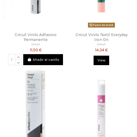
Fuera de stock
Cricut Vinilo Adhesivo
Cricut Vinilo Textil Everyday
Permanente
Iron On
Cricut
Cricut
11,50 €
14,34 €
Añadir al carrito
View