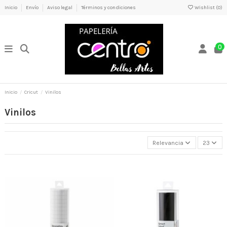
Inicio
Envío
Aviso legal
Términos y condiciones
Wishlist (
0
)
0
Inicio
Cricut
Vinilos
Vinilos
Relevancia
23