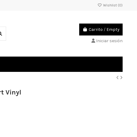
Wishlist (
0
)
Carrito
/
Empty
Iniciar sesión
t Vinyl