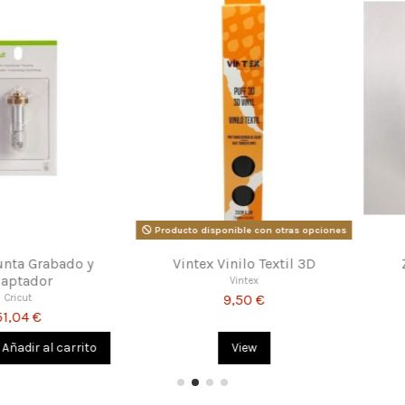
F
Adhesivo
Vintex Vinilo Textil Reflectante
Epso
Vintex
11,80 €
al carrito
Añadir al carrito