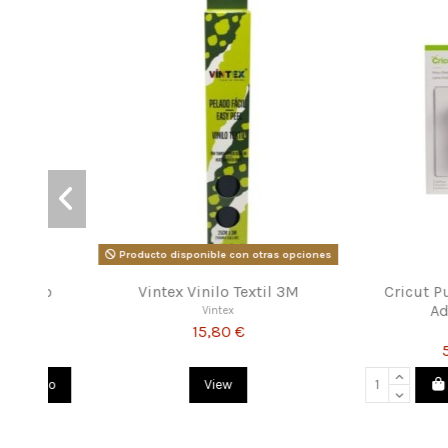
Fuera de stock
Loklik 3 Tapetes Estandar
Vintex Vinilo 
Loklik
Vintex
12,70 €
9,82 €
View
Añadir 