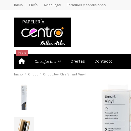
Inicio
Envío
Aviso legal
Términos y condiciones
Inicio
Ofertas
Contacto
Categorías
Inicio
Cricut
Cricut Joy Xtra Smart Vinyl