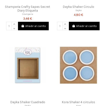
Stamperia Crafty Sapes Secret
Dayka Shaker Circulo
Diary Etiqueta
Dayka
4,80 €
Stamperia
3,46 €
Añadir al carrito
Añadir al carrito
Dayka Shaker Cuadrado
Kora Shaker 4 circulos
Dayka
Kora