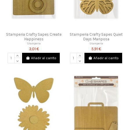
Stamperia Crafty Sapes Create
Stamperia Crafty Sapes Quiet
Happiness
Days Mariposa
Stamperia
Stamperia
3,01 €
5,91 €
Añadir al carrito
Añadir al carrito