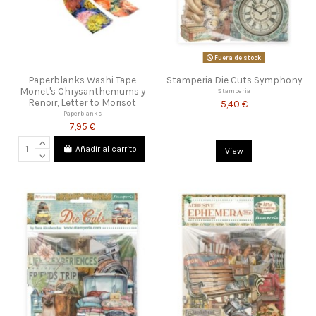
Fuera de stock
Paperblanks Washi Tape
Stamperia Die Cuts Symphony
Monet's Chrysanthemums y
Stamperia
Renoir, Letter to Morisot
5,40 €
Paperblanks
7,95 €
Añadir al carrito
View