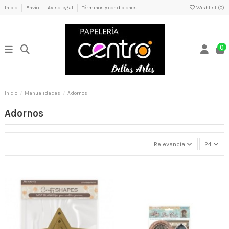
Inicio
Envío
Aviso legal
Términos y condiciones
Wishlist (
0
)
0
Inicio
Manualidades
Adornos
Adornos
Relevancia
24