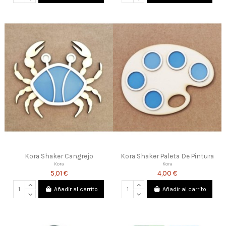
Kora Shaker Cangrejo
Kora Shaker Paleta De Pintura
Kora
Kora
5,01 €
4,00 €
Añadir al carrito
Añadir al carrito