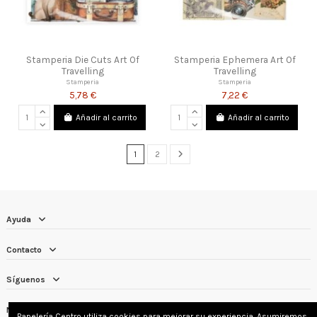
Stamperia Die Cuts Art Of
Stamperia Ephemera Art Of
Travelling
Travelling
Stamperia
Stamperia
5,78 €
7,22 €
Añadir al carrito
Añadir al carrito
1
2
Ayuda
Contacto
Síguenos
Newsletter
Papelería Centro utiliza cookies para mejorar su experiencia. Asumiremos