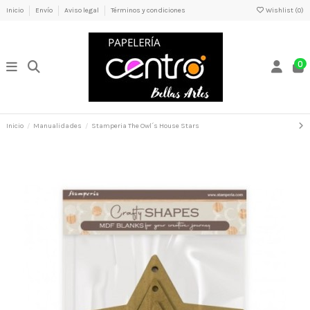
Inicio
Envío
Aviso legal
Términos y condiciones
Wishlist (
0
)
0
Inicio
Manualidades
Stamperia The Owl´s House Stars