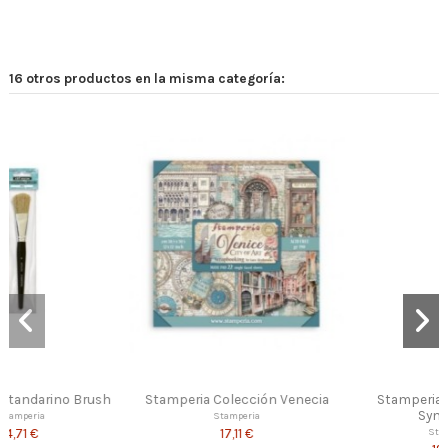
16 otros productos en la misma categoría:
 Venecia
Stamperia Junk Journal
Stamperia Colección A
Symphony
The World
Stamperia
Stamperia