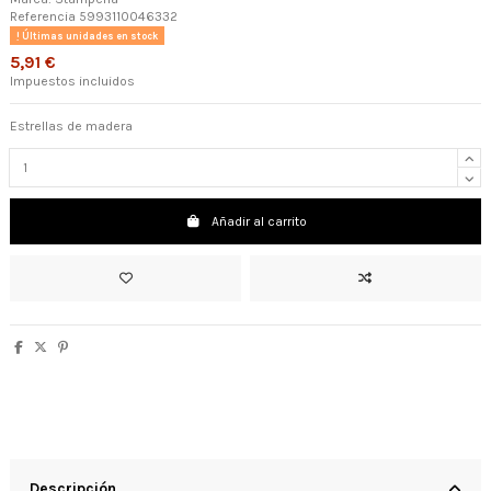
Referencia
5993110046332
Últimas unidades en stock
5,91 €
Impuestos incluidos
Estrellas de madera
Añadir al carrito
Descripción