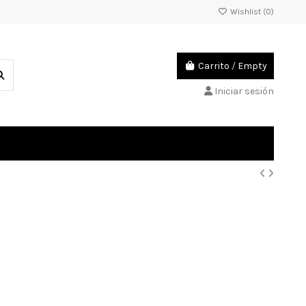
Wishlist (
0
)
Carrito
/
Empty
Iniciar sesión