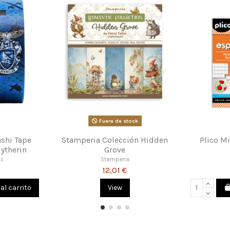
Molde Silicona
Plico Cinta de Cierre
Stam
iposas
Autoadhesiva
amperia
Plico
9,60 €
23,51 €
Añadir al carrito
Añadir al carrito