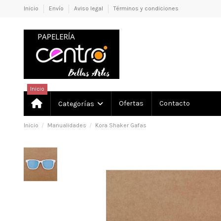
Inicio
Envío
Aviso legal
Términos y condiciones
Inicio
Ofertas
Contacto
Categorías
Inicio
Manualidades
Kora Shaker Gafas