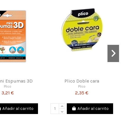
peria Colección Secret
Paperblanks Washi Tape
Diary
Celestial Magic y Wild Flowers
Stamperia
Paperblanks
11,56 €
7,95 €
Añadir al carrito
Añadir al carrito