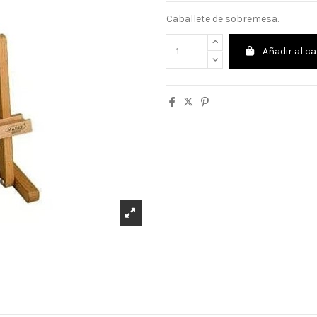
Caballete de sobremesa.
Añadir al ca