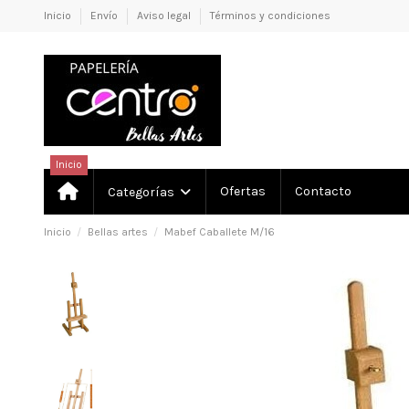
Inicio
Envío
Aviso legal
Términos y condiciones
Inicio
Ofertas
Contacto
Categorías
Inicio
Bellas artes
Mabef Caballete M/16