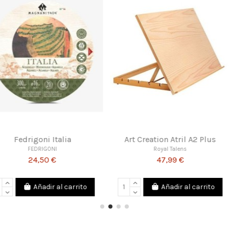
llete Mira
Fedrigoni Toscana
Soff
ns
FEDRIGONI
R
€
24,50 €
al carrito
Añadir al carrito