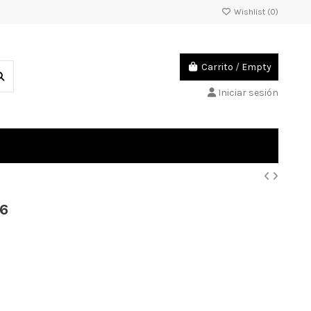
Wishlist (
0
)
Carrito
/
Empty
Iniciar sesión
16