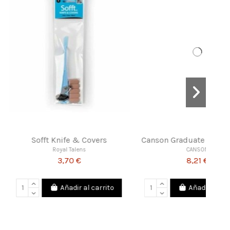
Producto disponible con otras opciones
t Applicators
Canson Graduate Esbozo
oyal Talens
CANSON
6,74 €
5,51 €
Añadir al carrito
View