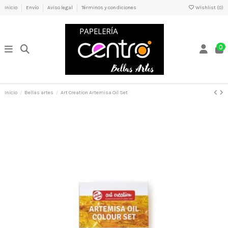
Inicio
Envío
Aviso legal
Términos y condiciones
Wishlist (
0
)
0
Inicio
Bellas artes
Art Creation Artemisa Oil Set