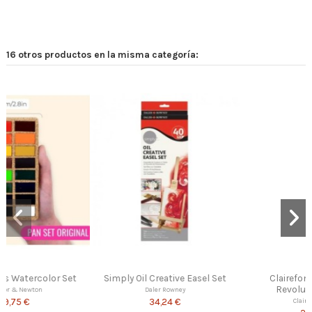
16 otros productos en la misma categoría:
ive Easel Set
Clairefontaine Pastel
Art Creation Set Acu
Revolution Primer
a Paso
wney
 €
Clairefontaine
Royal Talens