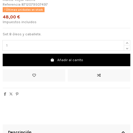
Referencia
8712079507497
Últimas unidades en stock
48,00 €
Impuestos incluidos
Set 8 óleos y caballete.
Añadir al carrito
Descripción