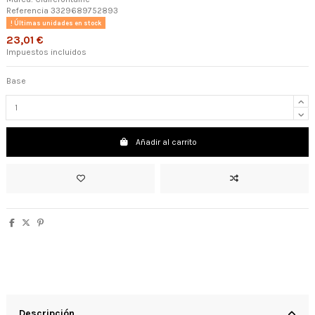
Referencia
3329689752893
Últimas unidades en stock
23,01 €
Impuestos incluidos
Base
Añadir al carrito
Descripción