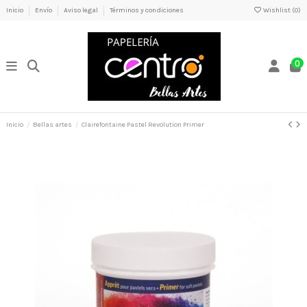
Inicio
Envío
Aviso legal
Términos y condiciones
Wishlist (
0
)
0
Inicio
Bellas artes
Clairefontaine Pastel Revolution Primer