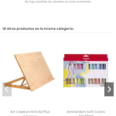
No hay reseñas de clientes en este momento.
16 otros productos en la misma categoría:
lus
Amsterdam Soft Colors
Pan Pastel Artist Pastels
24x20ml
Royal Talens