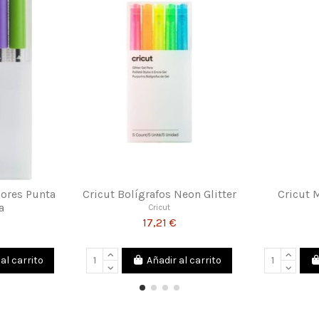
cut Set Básico Herramientas
Vintex Vinilo Textil Imprimible
Cricut
Vintex
34,00 €
8,90 €
Añadir al carrito
Añadir al carrito