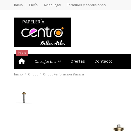
Inicio
Envío
Aviso legal
Términos y condiciones
Inicio
Ofertas
Contacto
Categorías
Inicio
Cricut
Cricut Perforación Básica