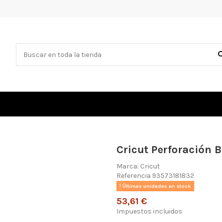
Cricut Perforación 
Marca:
Cricut
Referencia
93573181832
Últimas unidades en stock
53,61 €
Impuestos incluidos