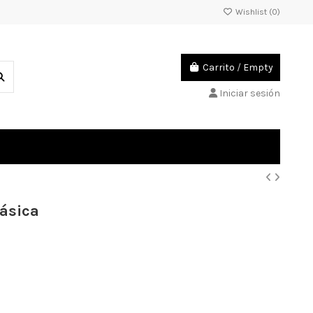
Wishlist (
0
)
Carrito
/
Empty
Iniciar sesión
Básica