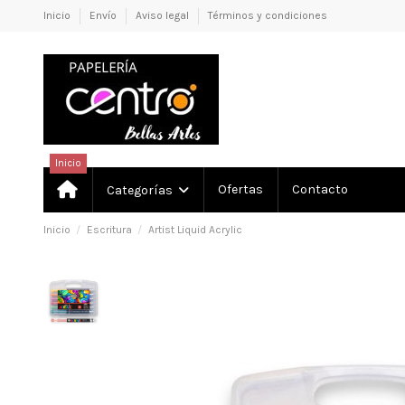
Inicio
Envío
Aviso legal
Términos y condiciones
Inicio
Ofertas
Contacto
Categorías
Inicio
Escritura
Artist Liquid Acrylic