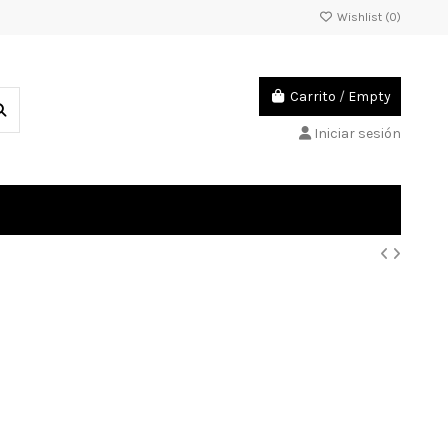
Wishlist (
0
)
Carrito
/
Empty
Iniciar sesión