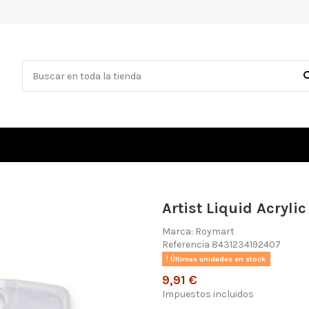
Artist Liquid Acrylic
Marca:
Roymart
Referencia
8431234192407
Últimas unidades en stock
9,91 €
Impuestos incluidos