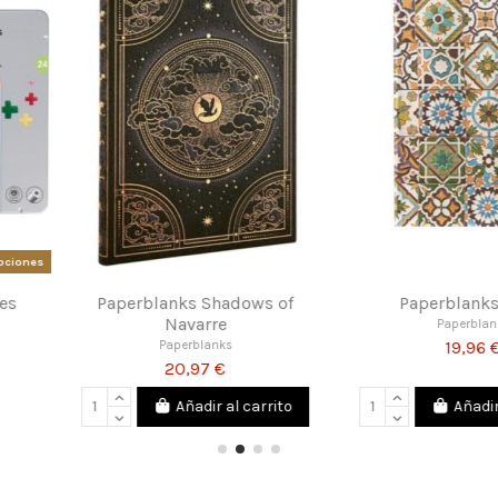
Graphite
Conté a Paris Maletín Pastel
Faber Cast
le
Conté a Paris
FA
110,01 €
ELL
al carrito
Añadir al carrito