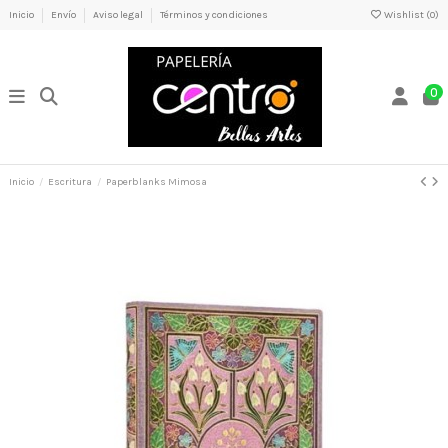
Inicio
Envío
Aviso legal
Términos y condiciones
Wishlist (
0
)
0
Inicio
Escritura
Paperblanks Mimosa