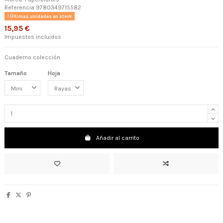
Referencia
9780349715582
Últimas unidades en stock
15,95 €
Impuestos incluidos
Cuaderno colección
Tamaño
Hoja
Añadir al carrito