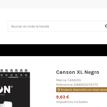
Canson XL Negro
Marca:
CANSON
Referencia
3148950074775
Producto disponible con otras opci
9,63 €
Impuestos incluidos