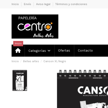
Inicio
Envío
Aviso legal
Términos y condiciones
Inicio
Ofertas
Contacto
Categorías
Inicio
Bellas artes
Canson XL Negro