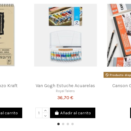
anson XL Dibujo
Canson Graduate Bocetos y
Notas
CANSON
5,51 €
CANSON
8,21 €
Añadir al carrito
Añadir al carrito