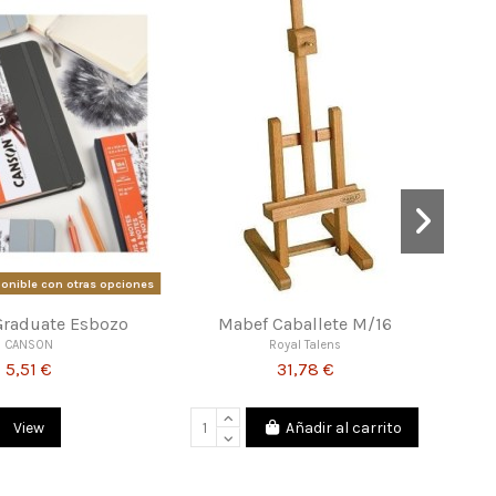
Canson Graduate Multitécnica
Art Creation Atril A2 Plus
CANSON
Royal Talens
8,21 €
47,99 €
Añadir al carrito
Añadir al carrito