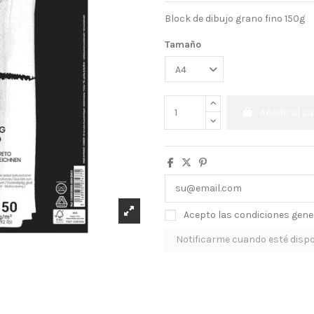
Block de dibujo grano fino 150g
Tamaño
Añadir al ca
Acepto las condiciones gener