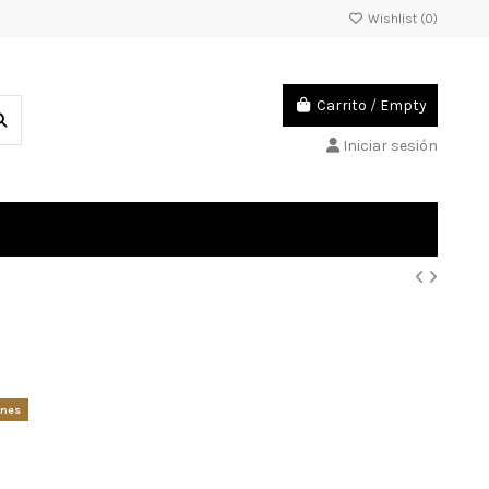
Wishlist (
0
)
Carrito
/
Empty
Iniciar sesión
ones