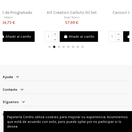
Art Creation Callisto Oil Set
Canson XL Esbozo Kraft
Royal Talens
CANSON
57,99 €
5,01 €
Añadir al carrito
Añadir al carrito
Ayuda
Contacto
Síguenos
Newsletter
Papelería Centro utiliza cookies para mejorar su experiencia. Asumiremos
que está de acuerdo con esto, pero puede optar por no participar si lo
desea.