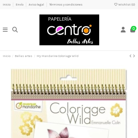
Inicio
Envío
Aviso legal
Términos y condiciones
Wishlist (
0
)
0
Inicio
Bellas artes
My Mandarine Coloriage Wild