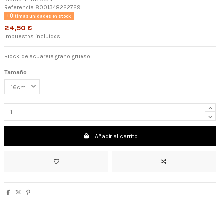
Referencia
8001348222729
Últimas unidades en stock
24,50 €
Impuestos incluidos
Block de acuarela grano grueso.
Tamaño
Añadir al carrito