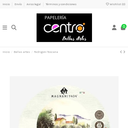
Inicio
Envío
Aviso legal
Términos y condiciones
Wishlist (
0
)
0
Inicio
Bellas artes
Fedrigoni Toscana