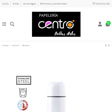
Inicio
Envío
Aviso legal
Términos y condiciones
Wishlist (
0
)
0
Inicio
Cricut
Termo