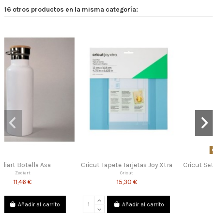
16 otros productos en la misma categoría:
Fuera de stock
arjetas Joy Xtra
Cricut Set Rotuladores Infusifle
Portabotas Negro
Ink
cut
Ezedichi
30 €
12,81 €
Cricut
69,90 €
adir al carrito
Añadi
View