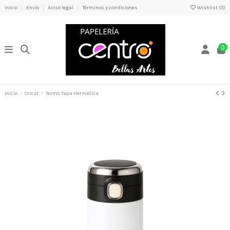
Inicio
Envío
Aviso legal
Términos y condiciones
Wishlist (
0
)
0
Inicio
Cricut
Termo Tapa Hermética