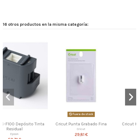
16 otros productos en la misma categoría:
ra de stock
ta Grabado Fina
Cricut Kit De Herramientas
Ter
Esenciales
Cricut
Atlantida s
9,81 €
13,2
Cricut