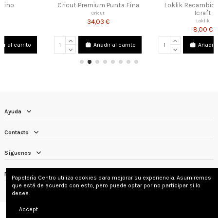
Cricut Premium Punta Fina
Loklik Recambio Cuchilla
Icraft
Cricut
34,03 €
Loklik
8,00 €
Añadir al carrito
Añadir al carrito
Ayuda
Contacto
Síguenos
Newsletter
Papelería Centro utiliza cookies para mejorar su experiencia. Asumiremos
que está de acuerdo con esto, pero puede optar por no participar si lo
desea.
Accept