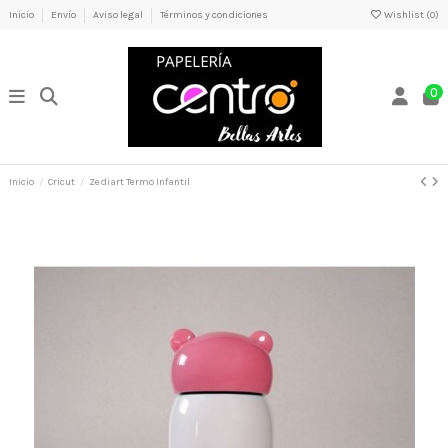
Inicio
Envío
Aviso legal
Términos y condiciones
Wishlist (
0
)
0
Inicio
Cricut
Zediart Termo Infantil