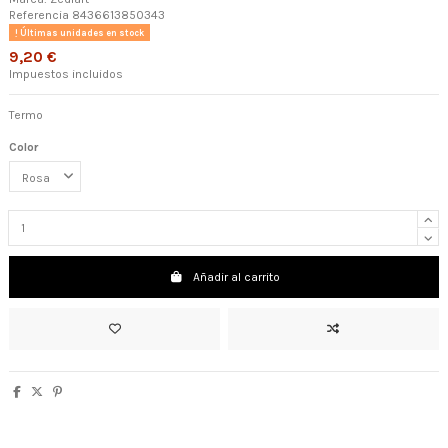
Referencia
8436613850343
Últimas unidades en stock
9,20 €
Impuestos incluidos
Termo
Color
Añadir al carrito