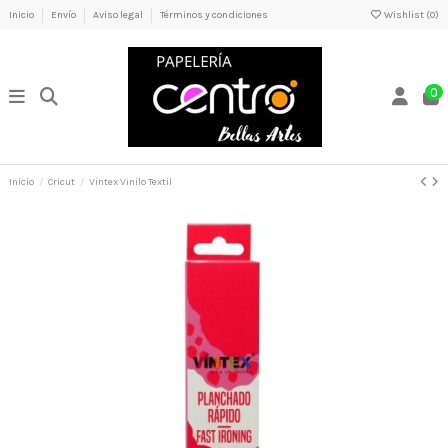
Inicio
Envío
Aviso legal
Términos y condiciones
Wishlist (
0
)
0
Inicio
Cricut
Vintex Vinilo Textil