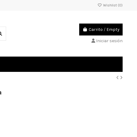
Wishlist (
0
)
Carrito
/
Empty
Iniciar sesión
a