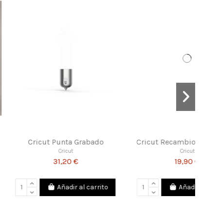
nilo Textil Glitter
Tabla de Cortar
Vintex
Ezedichi
10,21 €
3,98 €
Añadir al carrito
Añadir al carrito