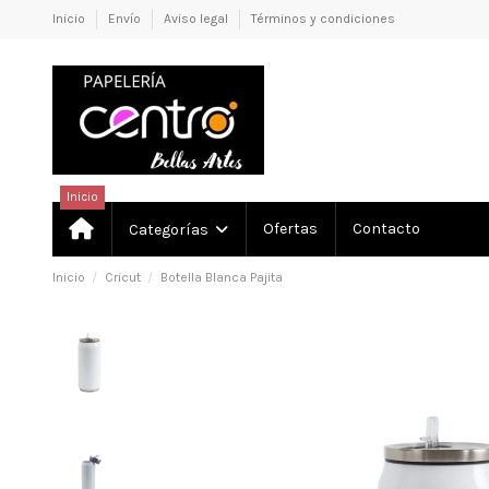
Inicio
Envío
Aviso legal
Términos y condiciones
Inicio
Ofertas
Contacto
Categorías
Inicio
Cricut
Botella Blanca Pajita