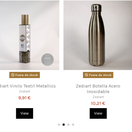
dores Efecto
Zediart Puzle
Vintex Vi
a
Zediart
12,21 €
€
 al carrito
Añadir al carrito