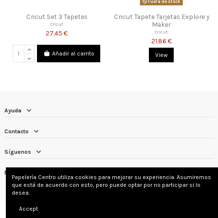
Fuera de stock
Cricut Set 3 Tapetes
Cricut Tapete Tarjetas Explore y
Maker
Cricut
27,45 €
Cricut
21,86 €
Añadir al carrito
View
Ayuda
Contacto
Síguenos
Newsletter
Papelería Centro utiliza cookies para mejorar su experiencia. Asumiremos
que está de acuerdo con esto, pero puede optar por no participar si lo
desea.
Accept