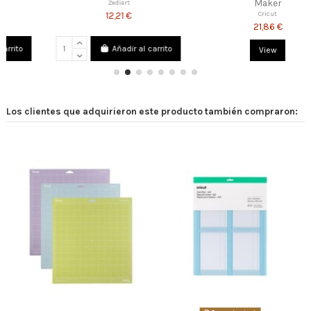
Maker
Zediart
12,21 €
Cricut
21,86 €
Añadir al carrito
View
Los clientes que adquirieron este producto también compraron: