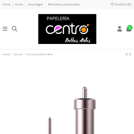
Inicio
Envío
Aviso legal
Términos y condiciones
Wishlist (
0
)
0
Inicio
Cricut
Cricut Cuchilla Tela