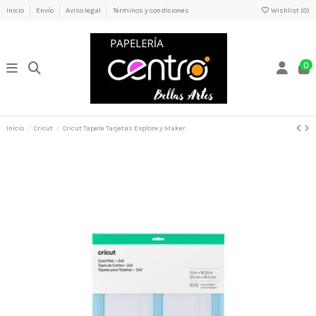
Inicio
Envío
Aviso legal
Términos y condiciones
Wishlist (
0
)
0
Inicio
Cricut
Cricut Tapete Tarjetas Explore y Maker