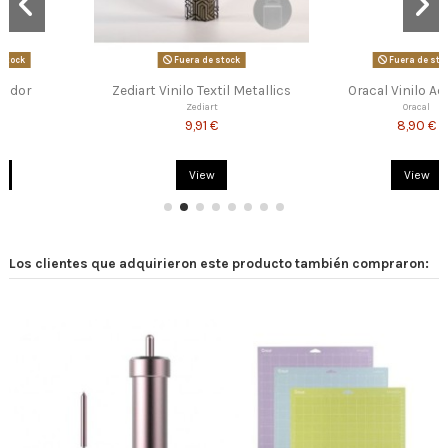
Fuera de stock
Fuera de stock
Zediart Vinilo Textil Metallics
Oracal Vinilo Adhesivo
Zediart
Oracal
9,91 €
8,90 €
View
View
Los clientes que adquirieron este producto también compraron: