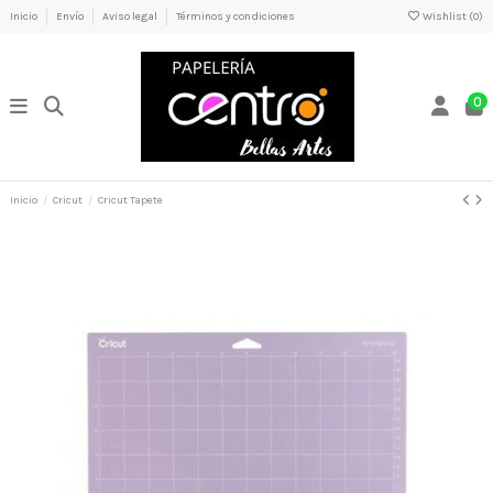
Inicio
Envío
Aviso legal
Términos y condiciones
Wishlist (
0
)
0
Inicio
Cricut
Cricut Tapete