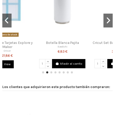
 y
Botella Blanca Pajita
Cricut Set Básico Herramientas
Ezedichi
Cricut
6,83 €
34,00 €
Añadir al carrito
Añadir al carrito
Los clientes que adquirieron este producto también compraron: