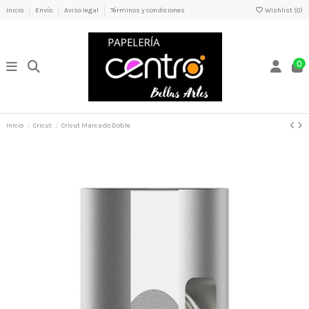
Inicio
Envío
Aviso legal
Términos y condiciones
Wishlist (
0
)
0
Inicio
Cricut
Cricut Marcado Doble