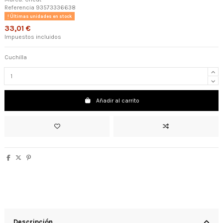
Referencia
93573336638
Últimas unidades en stock
33,01 €
Impuestos incluidos
Cuchilla
Añadir al carrito
Descripción