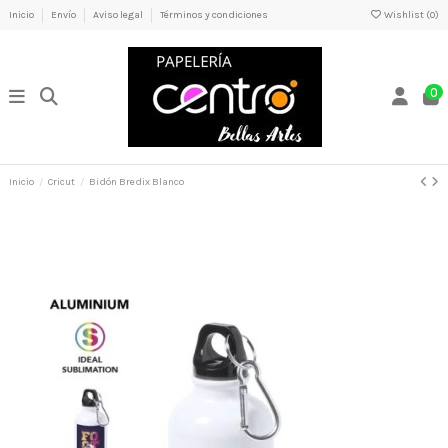
Inicio
Envío
Aviso legal
Términos y condiciones
Wishlist (
0
)
0
Inicio
Cricut
Bidón Bredix Blanco