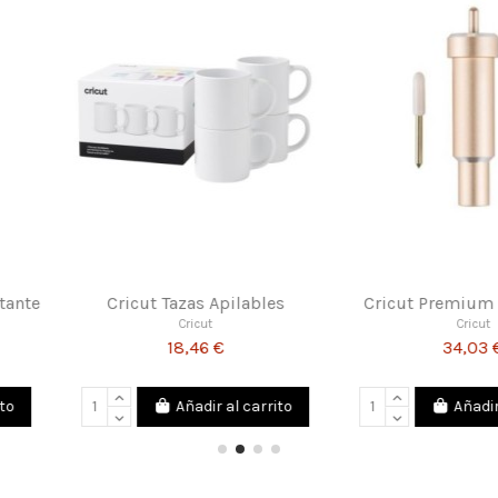
til Imprimible
Cricut Tapete Tarjetas Joy Xtra
Ta
Cricut
€
15,30 €
r al carrito
Añadir al carrito