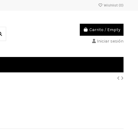
Wishlist (
0
)
Carrito
/
Empty
Iniciar sesión