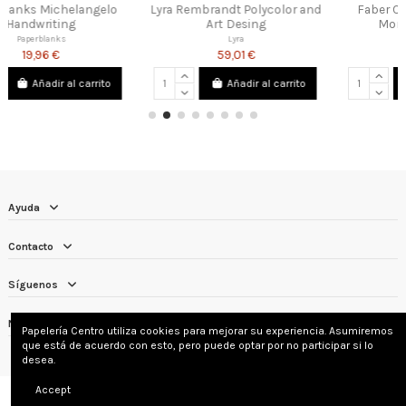
Lyra Rembrandt Polycolor and
Faber Castell Maletín Pitt
Art Desing
Monochrome 86p
Lyra
FABER CASTELL
59,01 €
265,04 €
Añadir al carrito
Añadir al carrito
Ayuda
Contacto
Síguenos
Newsletter
Papelería Centro utiliza cookies para mejorar su experiencia. Asumiremos
que está de acuerdo con esto, pero puede optar por no participar si lo
desea.
Accept