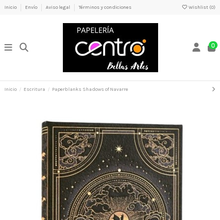
Inicio
Envío
Aviso legal
Términos y condiciones
Wishlist (
0
)
0
Inicio
Escritura
Paperblanks Shadows of Navarre