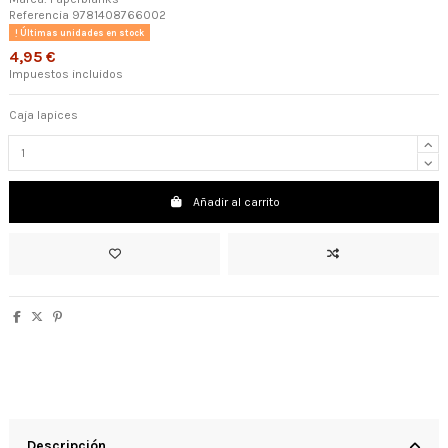
Referencia
9781408766002
Últimas unidades en stock
4,95 €
Impuestos incluidos
Caja lapices
Añadir al carrito
Descripción