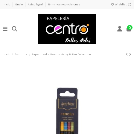
Inicio
Envío
Aviso legal
Términos y condiciones
Wishlist (
0
)
0
Inicio
Escritura
Paperblanks Pencils Harry Potter Collection