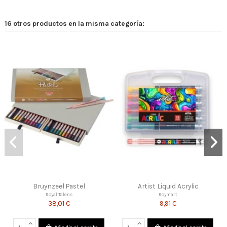
16 otros productos en la misma categoría:
Fuera de stock
Artist Liquid Acrylic
Paperblanks Saint Exupery The
Little Prince
Roymart
9,91 €
Paperblanks
19,96 €