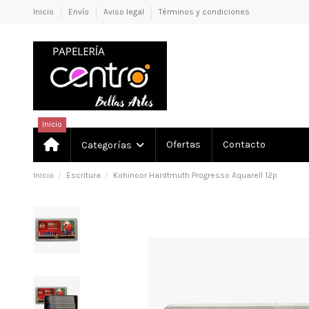
Inicio
Envío
Aviso legal
Términos y condiciones
Inicio
Ofertas
Contacto
Categorías
Inicio
Escritura
Kohinoor Hardtmuth Progresso Aquarell 12p