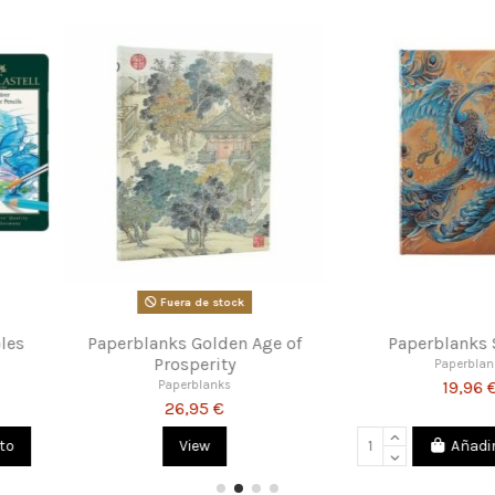
tock
ry Potter
Paperblanks Les Papillons
Faber Cast
xed Set
S
Paperblanks
16,96 €
ks
F
€
Añadir al carrito