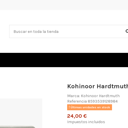
Kohinoor Hardtmuth
Marca:
Kohinoor Hardtmuth
Referencia
8593539128984
Últimas unidades en stock
24,00 €
Impuestos incluidos