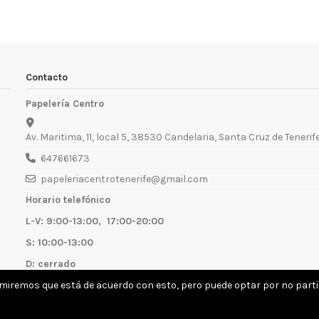
Contacto
Papelería Centro
Av. Maritima, 11, local 5, 38530 Candelaria, Santa Cruz de Tenerif
647661673
papeleriacentrotenerife@gmail.com
Horario telefónico
L-V: 9:00-13:00, 17:00-20:00
S: 10:00-13:00
D: cerrado
umiremos que está de acuerdo con esto, pero puede optar por no partic