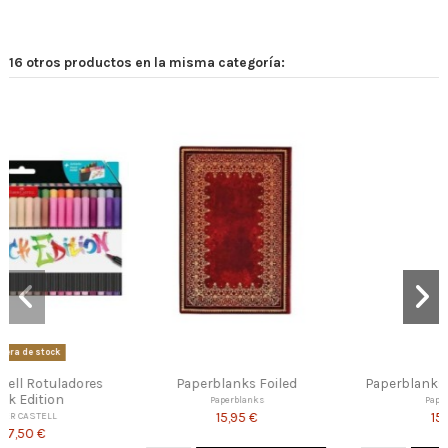
16 otros productos en la misma categoría:
 Foiled
Paperblanks Viennese Fruit
Faber Castell Lá
Artistas
nks
Paperblanks
 €
15,95 €
FABER CASTEL
38,01 €