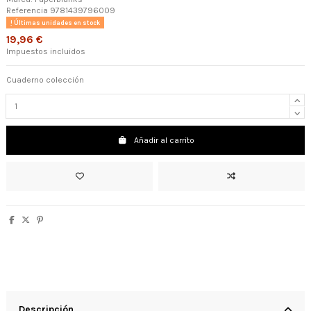
Referencia
9781439796009
Últimas unidades en stock
19,96 €
Impuestos incluidos
Cuaderno colección
Añadir al carrito
Descripción