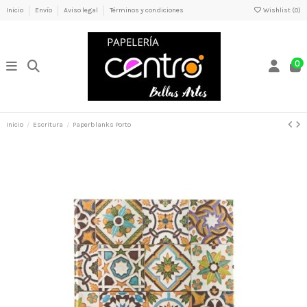
Inicio
Envío
Aviso legal
Términos y condiciones
Wishlist (
0
)
0
Inicio
Escritura
Paperblanks Porto