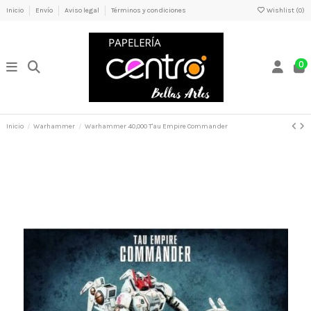
Inicio
Envío
Aviso legal
Términos y condiciones
Wishlist (
0
)
0
Inicio
Warhammer
Warhammer 40,000 T'au Empire Commander