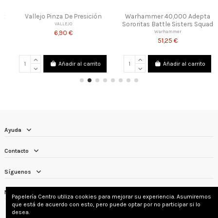
Vallejo Pinza De Presición
Warhammer 40,000 Adepta
Sororitas Battle Sisters Squad
VALLEJO
6,90 €
Warhammer
51,25 €
Añadir al carrito
Añadir al carrito
Ayuda
Contacto
Síguenos
Newsletter
Papelería Centro utiliza cookies para mejorar su experiencia. Asumiremos
que está de acuerdo con esto, pero puede optar por no participar si lo
desea.