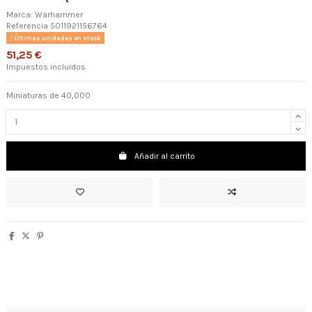
Marca:
Warhammer
Referencia
5011921156764
Últimas unidades en stock
51,25 €
Impuestos incluidos
Miniaturas de 40,000
Añadir al carrito