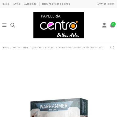
Inicio
Envío
Aviso legal
Términos y condiciones
Wishlist (
0
)
0
Inicio
Warhammer
Warhammer 40,000 Adepta Sororitas Battle Sisters Squad