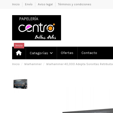
Inicio
Envío
Aviso legal
Términos y condiciones
Inicio
Ofertas
Contacto
Categorías
Inicio
Warhammer
Warhammer 40,000 Adepta Sororitas Retributo