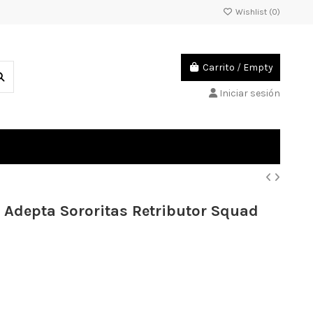
Wishlist (
0
)
Carrito
/
Empty
Iniciar sesión
depta Sororitas Retributor Squad