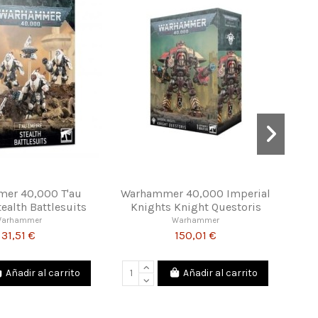
Fuera de stock
Warhammer 40,000 Astra
Warhammer 40,000 Necro
Militarum Leman Russ Battle
Immortals
Tank
Warhammer
35,04 €
Warhammer
55,00 €
View
Añadir al carrito