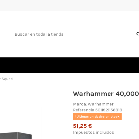
r Squad
Warhammer 40,000 A
Marca:
Warhammer
Referencia
5011921156818
Últimas unidades en stock
51,25 €
Impuestos incluidos