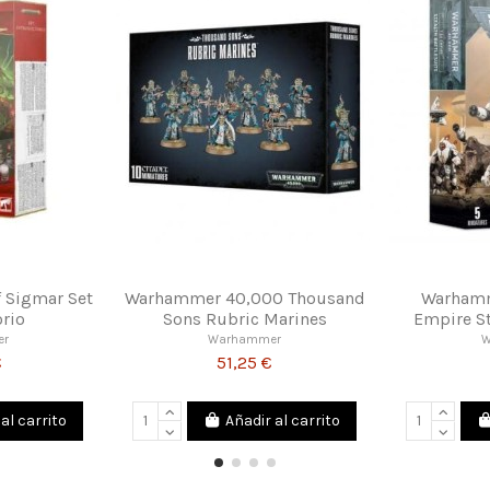
mmer Age of Sigmar
Warhammer Age of Sigmar
on Aggradon Lancers
Gloomspite Gitz Squig Herd
Warhammer
Warhammer
51,25 €
44,03 €
Añadir al carrito
Añadir al carrito