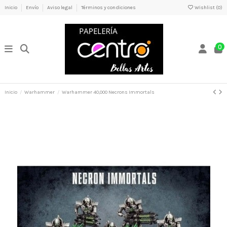
Inicio
Envío
Aviso legal
Términos y condiciones
Wishlist (
0
)
0
Inicio
Warhammer
Warhammer 40,000 Necrons Immortals