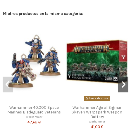
16 otros productos en la misma categoría:
Fuera de stock
Warhammer Age of Sigmar
Warhammer Age of Sigmar Set
Warh
Skaven Warpspark Weapon
Iniciación
Battery
Warhammer
15,03 €
Warhammer
41,03 €