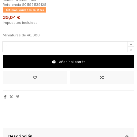
Referencia
5011921139125
Últimas unidades en stock
35,04 €
Impuestos incluidos
Miniaturas de 40,000
Añadir al carrito
Descripción