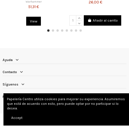
Battery
26,00 €
Warhammer
41,03 €
Añadir al carrito
Añadir al carrito
Ayuda
Contacto
Síguenos
Newsletter
Papelería Centro utiliza cookies para mejorar su experiencia. Asumiremos
que está de acuerdo con esto, pero puede optar por no participar si lo
desea.
Accept