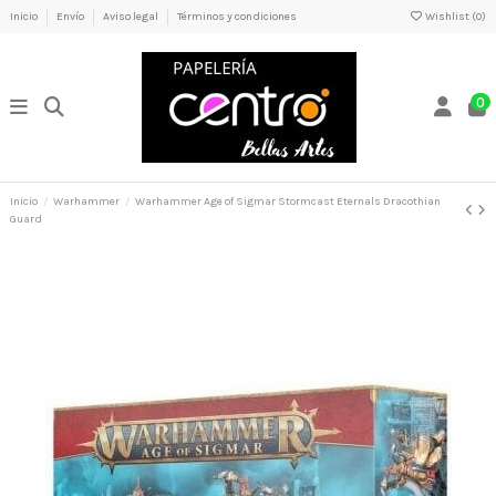
Inicio
Envío
Aviso legal
Términos y condiciones
Wishlist (
0
)
0
Inicio
Warhammer
Warhammer Age of Sigmar Stormcast Eternals Dracothian
Guard