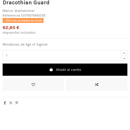
Dracothian Guard
Marca:
Warhammer
Referencia
5011921166039
Últimas unidades en stock
62,60 €
Impuestos incluidos
Miniaturas de Age of Sigmar
Añadir al carrito