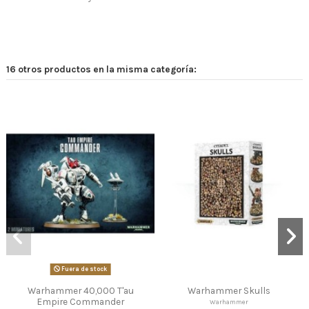
16 otros productos en la misma categoría:
Warhammer Skulls
Warhammer Age of Sigmar
Wa
Skaven Warpspark Weapon
Gl
Warhammer