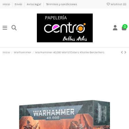
Inicio
Envío
Aviso legal
Términos y condiciones
Wishlist (
0
)
0
Inicio
Warhammer
Warhammer 40,000 World Eaters Khorne Berzerkers