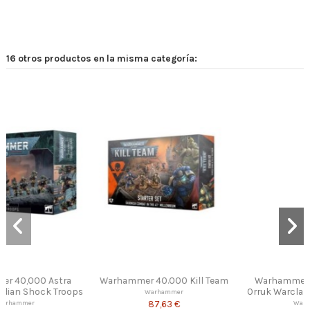
16 otros productos en la misma categoría:
 Kill Team
Warhammer Age of Sigmar
Warhammer 40,
Orruk Warclans Orruk Ardboys
Termagants and Ripp
r
and Paints
Warhammer