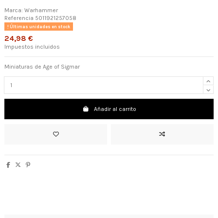
Marca:
Warhammer
Referencia
5011921257058
Últimas unidades en stock
24,98 €
Impuestos incluidos
Miniaturas de Age of Sigmar
Añadir al carrito