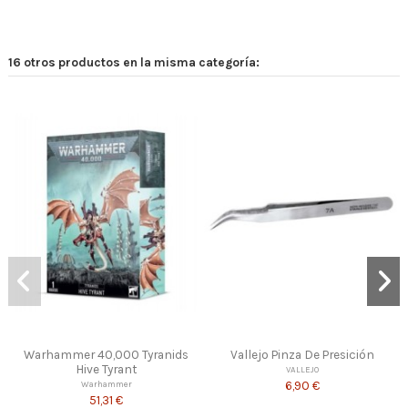
16 otros productos en la misma categoría:
Fuera de stock
Vallejo Pinza De Presición
Warhammer Age of Sigmar
Stormcast Eternals Vindictors
VALLEJO
and Paint Set
6,90 €
Games Workshop