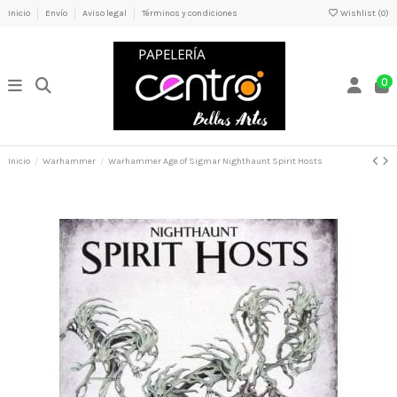
Inicio
Envío
Aviso legal
Términos y condiciones
Wishlist (
0
)
0
Inicio
Warhammer
Warhammer Age of Sigmar Nighthaunt Spirit Hosts