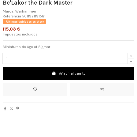
Be'Lakor the Dark Master
Marca:
Warhammer
Referencia
5011921191581
Últimas unidades en stock
115,03 €
Impuestos incluidos
Miniaturas de Age of Sigmar
Añadir al carrito