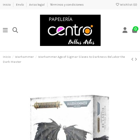
Inicio
Envío
Aviso legal
Términos y condiciones
Wishlist (
0
)
0
Inicio
Warhammer
Warhammer Age of Sigmar Slaves to Darkness Be'Lakor the
Dark Master