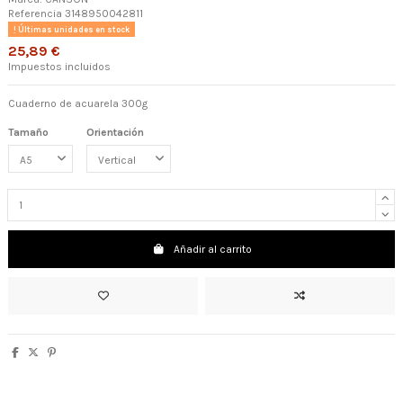
Referencia
3148950042811
Últimas unidades en stock
25,89 €
Impuestos incluidos
Cuaderno de acuarela 300g
Tamaño
Orientación
Añadir al carrito