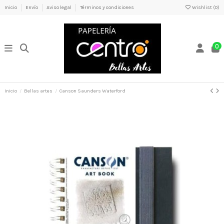
Inicio
Envío
Aviso legal
Términos y condiciones
Wishlist (
0
)
0
Inicio
Bellas artes
Canson Saunders Waterford