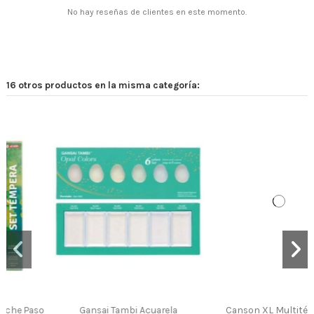
No hay reseñas de clientes en este momento.
16 otros productos en la misma categoría:
ela
Canson XL Multitécnica
Canson XL Reciclado