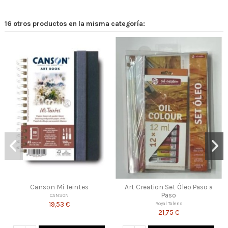
16 otros productos en la misma categoría:
et Óleo Paso a
Fedrigoni Toscana
Sakura Koi Wat
so
FEDRIGONI
Royal Tale
24,50 €
14,76 
Talens
75 €