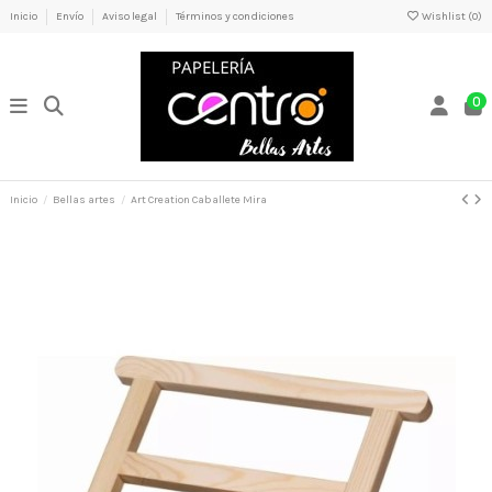
Inicio
Envío
Aviso legal
Términos y condiciones
Wishlist (
0
)
0
Inicio
Bellas artes
Art Creation Caballete Mira